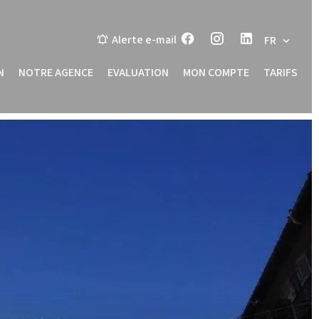
Alerte e-mail
FR
N
NOTRE AGENCE
EVALUATION
MON COMPTE
TARIFS