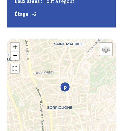
Eaux usées
Tout à l'égout
Étage
-2
+
−