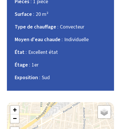
Pièces
1 pièce
Surface
20 m²
Type de chauffage
Convecteur
Moyen d'eau chaude
Individuelle
État
Excellent état
Étage
1er
Exposition
Sud
+
−