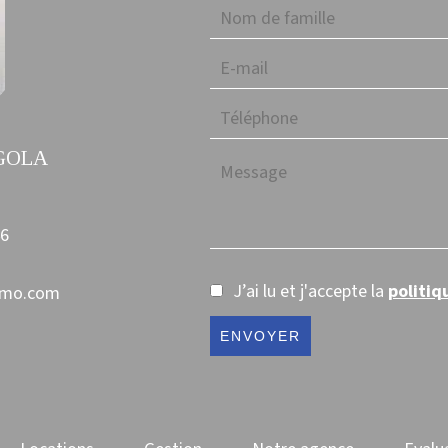
EGOLA
46
J’ai lu et j'accepte la
politiq
mmo.com
ENVOYER