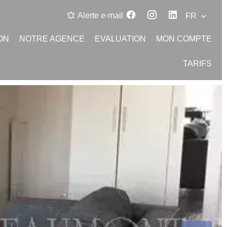
Alerte e-mail
FR
ON
NOTRE AGENCE
EVALUATION
MON COMPTE
TARIFS