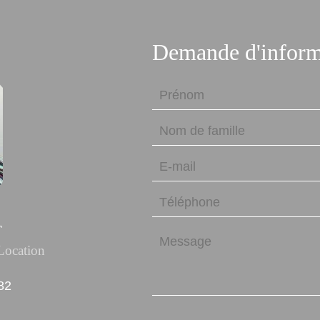
Demande d'inform
T
Location
82