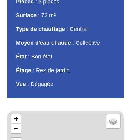
Pièces
3 pièces
Surface
72 m²
Type de chauffage
Central
Moyen d'eau chaude
Collective
État
Bon état
Étage
Rez-de-jardin
Vue
Dégagée
+
−