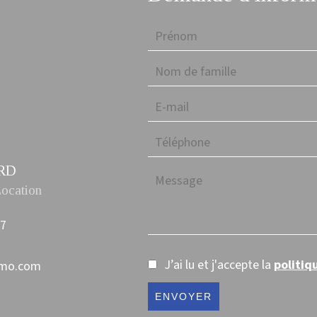
RD
Location
87
J’ai lu et j'accepte la
politiq
mmo.com
ENVOYER