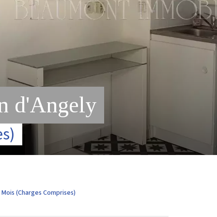
n d'Angely
es)
/ Mois (Charges Comprises)