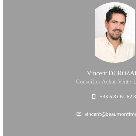
Vincent DUROZA
Conseiller Achat-Vente-
+33 6 87 61 62 
vincent@beaumonti