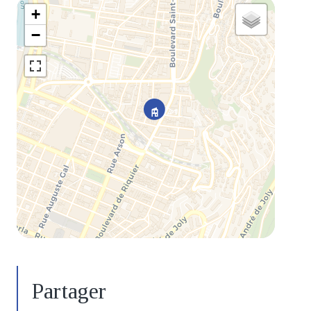
+
−
Partager